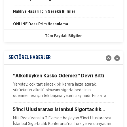
İSADER; Sigorta Acenteleri Poliçe Kesemez
Nakliye Hasarı İçin Gerekli Bilgiler
Hale Geldi
İskenderun Sigorta Acenteleri Derneği (İSADER) Başkanı
Yasin Keleş, zorunlu trafik sigortası poliçelerinin sorunlu
ONLİNE Dask Prim Hesaplama
hale geldiğini belirterek, “Motorlu Araçlar Zorunlu
Tüm Faydalı Bilgiler
Trafik Hasarı için Gerekli Bilgiler
İTO dan Sigorta Sektörü İçin Yol Haritası
Yangın Hasarı ile ilgili Bilgiler
İZMİR Ticaret Odası (İTO) Yönetim Kurulu Başkanı Ekrem
Demirtaş, düzenledikleri 'Sigorta Sektörü Geleceğini
SEKTÖREL HABERLER
Ferdi Kaza Hasar İle İlgili Bilgiler
Arıyor' arama konferansı ile sektöre yol haritas�
Kasko Hasar Dosyasında İstenilen Bilgiler
"Alkollüyken Kasko Ödemez" Devri Bitti
Yargıtay, çok tartışılacak bir karara imza atarak,
Kaza Tespit Tutanağı
sürücünün alkollü olmasını sigorta bedelinin
ödenmemesi için tek başına yeterli saymadı. Emsal o
Nakliye Hasarı İçin Gerekli Bilgiler
5’inci Uluslararası İstanbul Sigortacılık
Konferansı Milli Reasürans’ta yapıldı.
Milli Reasürans’ta 3 Ekim’de başlayan 5’inci Uluslararası
İstanbul Sigortacılık Konferansı’na Türkiye ve dünyadan