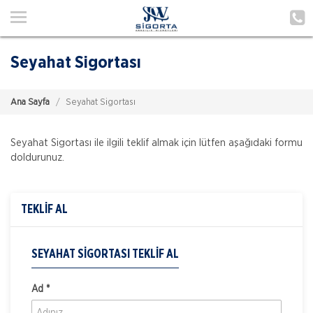
Ana Sayfa
Hakkımızda
Seyahat Sigortası
Hizmetlerimiz
Ana Sayfa
Seyahat Sigortası
Poliçe Hatırlat
İletişim
Seyahat Sigortası ile ilgili teklif almak için lütfen aşağıdaki formu
doldurunuz.
Müşteri Girişi
TEKLİF AL
TEKLİF AL
SEYAHAT SIGORTASI TEKLIF AL
Ad *