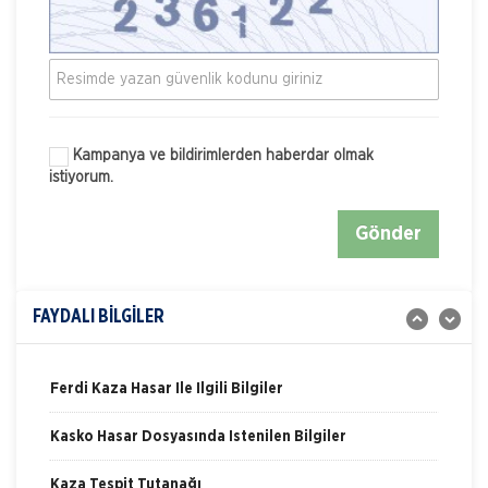
Kampanya ve bildirimlerden haberdar olmak
istiyorum.
Nakliye Hasarı İçin Gerekli Bilgiler
Gönder
ONLİNE Dask Prim Hesaplama
Trafik Hasarı için Gerekli Bilgiler
FAYDALI BİLGİLER
Yangın Hasarı ile ilgili Bilgiler
Ferdi Kaza Hasar İle İlgili Bilgiler
Kasko Hasar Dosyasında İstenilen Bilgiler
Kaza Tespit Tutanağı