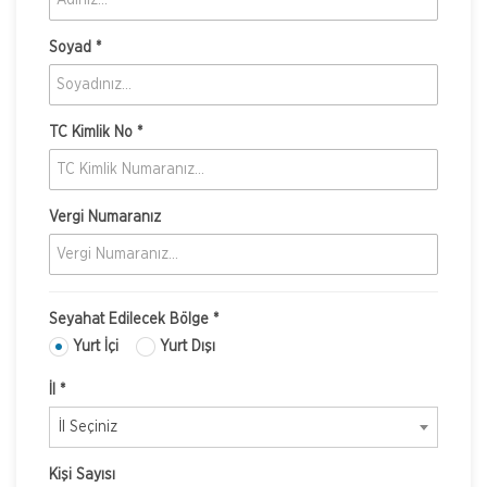
Soyad *
TC Kimlik No *
Vergi Numaranız
Seyahat Edilecek Bölge *
Yurt İçi
Yurt Dışı
İl *
İl Seçiniz
Kişi Sayısı