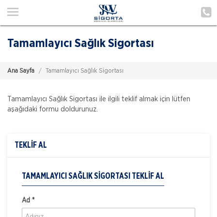
Ana Sayfa
Hakkımızda
Tamamlayıcı Sağlık Sigortası
Hizmetlerimiz
Ana Sayfa
Tamamlayıcı Sağlık Sigortası
Poliçe Hatırlat
İletişim
Tamamlayıcı Sağlık Sigortası ile ilgili teklif almak için lütfen
aşağıdaki formu doldurunuz.
Müşteri Girişi
TEKLİF AL
TEKLİF AL
TAMAMLAYICI SAĞLIK SIGORTASI TEKLIF AL
Ad *