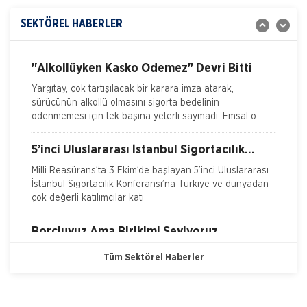
Yangın Hasarı ile ilgili Bilgiler
İZMİR Ticaret Odası (İTO) Yönetim Kurulu Başkanı Ekrem
Demirtaş, düzenledikleri 'Sigorta Sektörü Geleceğini
SEKTÖREL HABERLER
Ferdi Kaza Hasar İle İlgili Bilgiler
Arıyor' arama konferansı ile sektöre yol haritas�
Kasko Hasar Dosyasında İstenilen Bilgiler
"Alkollüyken Kasko Ödemez" Devri Bitti
Yargıtay, çok tartışılacak bir karara imza atarak,
Kaza Tespit Tutanağı
sürücünün alkollü olmasını sigorta bedelinin
ödenmemesi için tek başına yeterli saymadı. Emsal o
Nakliye Hasarı İçin Gerekli Bilgiler
5’inci Uluslararası İstanbul Sigortacılık
Konferansı Milli Reasürans’ta yapıldı.
Milli Reasürans’ta 3 Ekim’de başlayan 5’inci Uluslararası
İstanbul Sigortacılık Konferansı’na Türkiye ve dünyadan
çok değerli katılımcılar katı
Borçluyuz Ama Birikimi Seviyoruz
NN Hayat ve Emeklilik adına Nielsen tarafından ilki
Tüm Sektörel Haberler
Temmuz 2016’da 8 ilde 15 ve üzeri çalışanı olan
şirketlerin çalışanları ile yapılan geniş çaplı otomatik